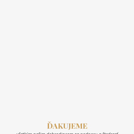
ĎAKUJEME