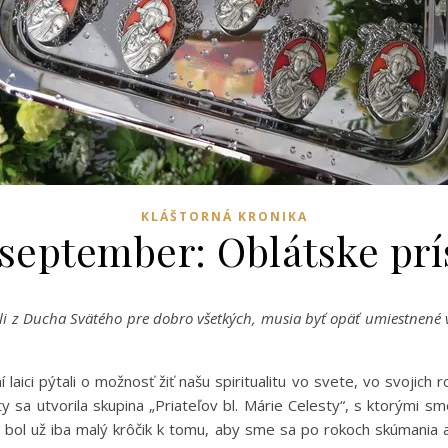
KLÁŠTORNÁ KRONIKA
 september: Oblátske prí
ili z Ducha Svätého pre dobro všetkých, musia byť opäť umiestnené v
ci pýtali o možnosť žiť našu spiritualitu vo svete, vo svojich ro
y sa utvorila skupina „Priateľov bl. Márie Celesty“, s ktorými 
bol už iba malý krôčik k tomu, aby sme sa po rokoch skúmania a roz