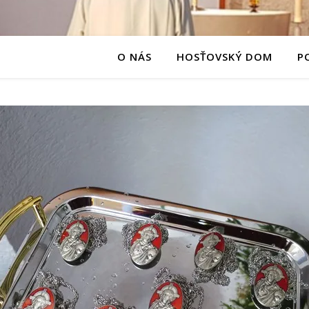
O NÁS
HOSŤOVSKÝ DOM
P