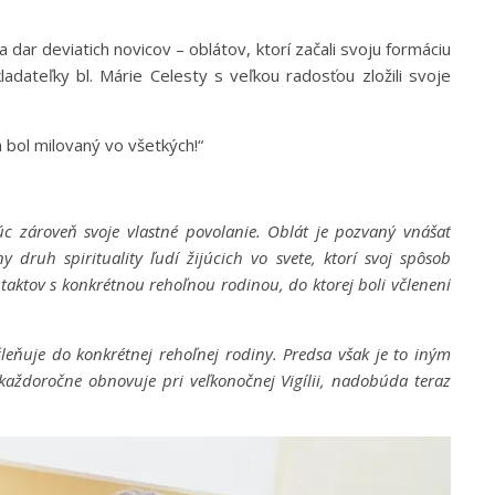
dar deviatich novicov – oblátov, ktorí začali svoju formáciu
dateľky bl. Márie Celesty s veľkou radosťou zložili svoje
h bol milovaný vo všetkých!“
júc zároveň svoje vlastné povolanie. Oblát je pozvaný vnášať
 druh spirituality ľudí žijúcich vo svete, ktorí svoj spôsob
taktov s konkrétnou rehoľnou rodinou, do ktorej boli včlenení
ňuje do konkrétnej rehoľnej rodiny. Predsa však je to iným
a každoročne obnovuje pri veľkonočnej Vigílii, nadobúda teraz