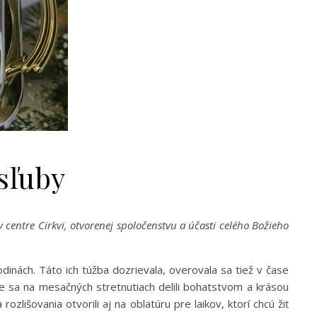
sľuby
 centre Cirkvi, otvorenej spoločenstvu a účasti celého Božieho
dinách. Táto ich túžba dozrievala, overovala sa tiež v čase
sme sa na mesačných stretnutiach delili bohatstvom a krásou
lišovania otvorili aj na oblatúru pre laikov, ktorí chcú žiť