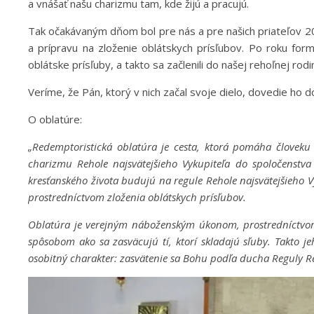
a vnášať našu charizmu tam, kde žijú a pracujú.
Tak očakávaným dňom bol pre nás a pre našich priateľov 20. 
a prípravu na zloženie oblátskych prísľubov. Po roku for
oblátske prísľuby, a takto sa začlenili do našej rehoľnej rodi
Veríme, že Pán, ktorý v nich začal svoje dielo, dovedie ho d
O oblatúre:
„Redemptoristická oblatúra je cesta, ktorá pomáha človeku h
charizmu Rehole najsvätejšieho Vykupiteľa do spoločenstva C
kresťanského života budujú na regule Rehole najsvätejšieho V
prostredníctvom zloženia oblátskych prísľubov.
Oblatúra je verejným náboženským úkonom, prostredníctvom 
spôsobom ako sa zasväcujú tí, ktorí skladajú sľuby. Takto je
osobitný charakter: zasvätenie sa Bohu podľa ducha Reguly Re