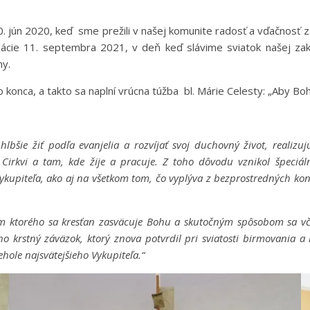
jún 2020, keď sme prežili v našej komunite radosť a vďačnosť za 
mácie 11. septembra 2021, v deň keď slávime sviatok našej zakla
ny.
o konca, a takto sa naplní vrúcna túžba bl. Márie Celesty: „Aby Bo
lbšie žiť podľa evanjelia a rozvíjať svoj duchovný život, realizu
irkvi a tam, kde žije a pracuje. Z toho dôvodu vznikol špeciálny
ykupiteľa, ako aj na všetkom tom, čo vyplýva z bezprostredných kon
ktorého sa kresťan zasväcuje Bohu a skutočným spôsobom sa včle
ho krstný záväzok, ktorý znova potvrdil pri sviatosti birmovania 
hole najsvätejšieho Vykupiteľa.“