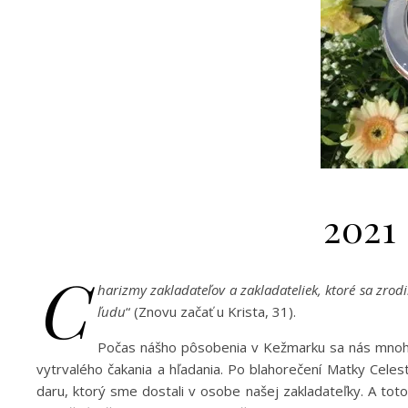
2021
C
harizmy zakladateľov a zakladateliek, ktoré sa zrod
ľudu
“ (Znovu začať u Krista, 31).
Počas nášho pôsobenia v Kežmarku sa nás mnohí lai
vytrvalého čakania a hľadania. Po blahorečení Matky Celest
daru, ktorý sme dostali v osobe našej zakladateľky. A toto 