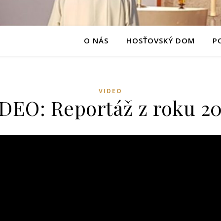
O NÁS
HOSŤOVSKÝ DOM
P
VIDEO
DEO: Reportáž z roku 2