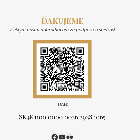
ĎAKUJEME
všetkým našim dobrodincom za podporu a štedrosť
IBAN:
SK48 1100 0000 0026 2938 1065
https://www.facebook.c
https://www.youtube.
https://www.flickr.