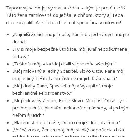
Započúvaj sa do jej vyznania srdca – kým je pre ňu Ježiš.
Táto žena zamilovaná do Ježiša je ohňom, ktorý aj Teba
chce rozpáliť. Aj z Teba chce mať spoločníka v milovaní!
„Najmilší Ženích mojej duše, Pán môj, jediný dych môjho
ducha!“
„Ty si moje bezpečné útočište, môj Kráľ nepoškvrnenej
čistoty.“
„Tešiteľu môj, v každej chvíli si pre mňa všetkým.“
„Môj milovaný a jediný Spasiteľ, Slovo Otca, Pane môj,
môj jediný Tešiteľ a útočisko v mojich ťažkostiach.“
„Môj drahý Pane, Spasiteľ môj a Vykupiteľ, moje
bezhraničné Milosrdenstvo.“
„Môj milovaný Ženích, Božie Slovo, Múdrosť Otca! Ty si
pre moju dušu, plnosťou nekonečnej nádhery, si jediným
cieľom žijúcich.“
„Blaženosť mojej duše, Dobro moje, dobrota moja.“
„Večná krása, Ženích môj, môj sladký odpočinok, duša