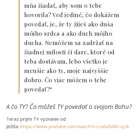
mňa žiadať, aby som o tebe
hovorila? Veď jediné, čo dokážem
povedať, je, že ty žiješ ako duša
môjho srdca a ako duch môjho
ducha. Nemôžem sa zadržať na
žiadnej milosti či dare, ktoré od
teba dostávam, lebo všetko je
menšie ako ty, moje najvyššie
dobro. Čo viac môžem o tebe
povedať?“
A čo TY? Čo môžeš TY povedať o svojom Bohu?
Teraz prijmi TY vyznanie od
Ježiša:
https://www.youtube.com/watch?v=Lu6aRdW-q2A