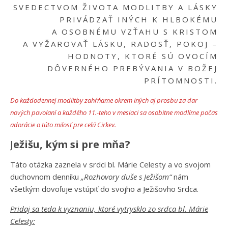
SVEDECTVOM ŽIVOTA MODLITBY A LÁSKY
PRIVÁDZAŤ INÝCH K HLBOKÉMU
A OSOBNÉMU VZŤAHU S KRISTOM
A VYŽAROVAŤ LÁSKU, RADOSŤ, POKOJ –
HODNOTY, KTORÉ SÚ OVOCÍM
DÔVERNÉHO PREBÝVANIA V BOŽEJ
PRÍTOMNOSTI.
Do každodennej modlitby zahŕňame okrem iných aj prosbu za dar
nových povolaní a každého 11.-teho v mesiaci sa osobitne modlíme počas
adorácie o túto milosť pre celú Cirkev.
Ježišu, kým si pre mňa?
Táto otázka zaznela v srdci bl. Márie Celesty a vo svojom
duchovnom denníku
„Rozhovory duše s Ježišom“
nám
všetkým dovoľuje vstúpiť do svojho a Ježišovho Srdca.
Pridaj sa teda k vyznaniu, ktoré vytrysklo zo srdca bl. Márie
Celesty: