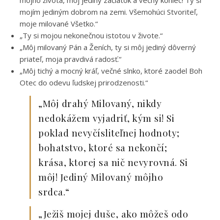
môjho života, môj jediný začiatok a večný koniec! Ty si
mojím jediným dobrom na zemi. Všemohúci Stvoriteľ,
moje milované Všetko.“
„Ty si mojou nekonečnou istotou v živote.“
„Môj milovaný Pán a Ženích, ty si môj jediný dôverný
priateľ, moja pravdivá radosť.“
„Môj tichý a mocný kráľ, večné slnko, ktoré zaodel Boh
Otec do odevu ľudskej prirodzenosti.“
„Môj drahý Milovaný, nikdy
nedokážem vyjadriť, kým si! Si
poklad nevyčísliteľnej hodnoty;
bohatstvo, ktoré sa nekončí;
krása, ktorej sa nič nevyrovná. Si
môj! Jediný Milovaný môjho
srdca.“
„Ježiš mojej duše, ako môžeš odo