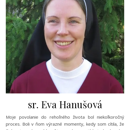
sr. Eva Hanušová
Moje povolanie do rehoľného života bol niekoľkoročný
proces. Boli v ňom výrazné momenty, kedy som cítila, že