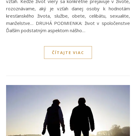
vzťah. Keďže život viery sa konkrétne prejavuje v živote,
rozoznávame, aký je vzťah danej osoby k hodnotám
kresťanského života, službe, obete, celibátu, sexualite,
manželstve… DRUHÁ PODMIENKA: život v spoločenstve
Ďalším podstatným aspektom nášho…
ČÍTAJTE VIAC