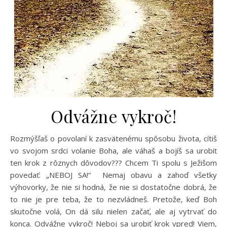
Odvážne vykroč!
Rozmýšľaš o povolaní k zasvätenému spôsobu života, cítiš
vo svojom srdci volanie Boha, ale váhaš a bojíš sa urobiť
ten krok z rôznych dôvodov??? Chcem Ti spolu s Ježišom
povedať: „NEBOJ SA!“ Nemaj obavu a zahoď všetky
výhovorky, že nie si hodná, že nie si dostatočne dobrá, že
to nie je pre teba, že to nezvládneš. Pretože, keď Boh
skutočne volá, On dá silu nielen začať, ale aj vytrvať do
konca. Odvážne vykroč! Neboj sa urobiť krok vpred! Viem,