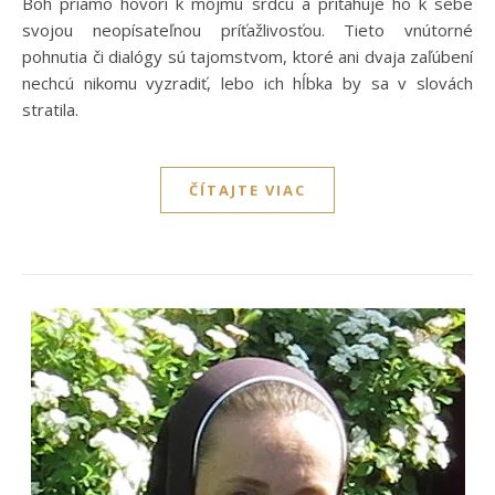
Boh priamo hovorí k môjmu srdcu a priťahuje ho k sebe
svojou neopísateľnou príťažlivosťou. Tieto vnútorné
pohnutia či dialógy sú tajomstvom, ktoré ani dvaja zaľúbení
nechcú nikomu vyzradiť, lebo ich hĺbka by sa v slovách
stratila.
ČÍTAJTE VIAC