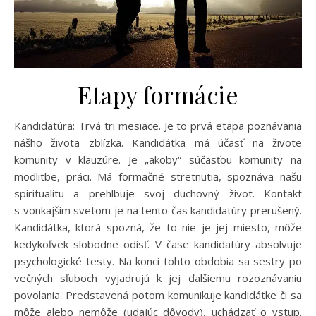
Etapy formácie
Kandidatúra: Trvá tri mesiace. Je to prvá etapa poznávania
nášho života zblízka. Kandidátka má účasť na živote
komunity v klauzúre. Je „akoby“ súčasťou komunity na
modlitbe, práci. Má formačné stretnutia, spoznáva našu
spiritualitu a prehlbuje svoj duchovný život. Kontakt
s vonkajším svetom je na tento čas kandidatúry prerušený.
Kandidátka, ktorá spozná, že to nie je jej miesto, môže
kedykoľvek slobodne odísť. V čase kandidatúry absolvuje
psychologické testy. Na konci tohto obdobia sa sestry po
večných sľuboch vyjadrujú k jej ďalšiemu rozoznávaniu
povolania. Predstavená potom komunikuje kandidátke či sa
môže alebo nemôže (udajúc dôvody), uchádzať o vstup.