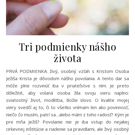
Tri podmienky nášho
života
PRVÁ PODMIENKA: živý, osobný vzťah s Kristom Osoba
Ježiša Krista je dôvodom nášho povolania. A tento dar sa
môže plne rozvinúť iba v priateľstve s ním. Je preto
dôležité, aby volaná osoba žila svoju vieru naplno:
sviatostný život, modlitba, Božie slovo. O kvalite mojej
viery svedčí aj to, či to všetko vnímam len ako povinnosť,
niečo čo musím, patrí sa…alebo mám z toho radosť? Kým je
pre mňa Ježiš? Povolanie nie je iba vstup do nejakej
cirkevnej inštitúcie a riadenie sa pravidlami, ale živý osobný