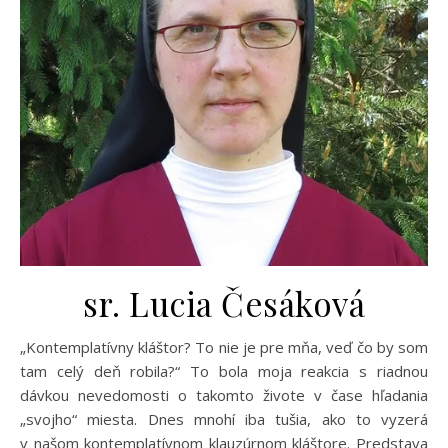
sr. Lucia Česáková
„Kontemplatívny kláštor? To nie je pre mňa, veď čo by som
tam celý deň robila?“ To bola moja reakcia s riadnou
dávkou nevedomosti o takomto živote v čase hľadania
„svojho“ miesta. Dnes mnohí iba tušia, ako to vyzerá
v našom kontemplatívnom klauzúrnom kláštore. Predstava